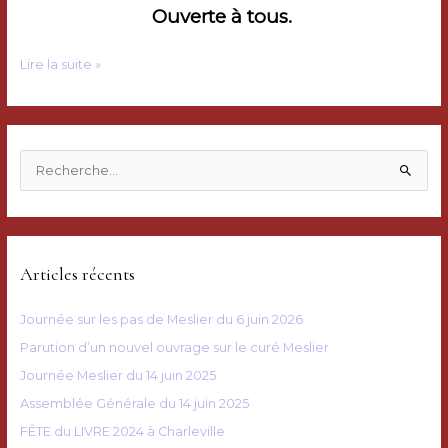
Ouverte à tous.
CONFERENCE
Lire la suite »
sur
MESLIER
R
e
c
h
e
Articles récents
r
c
Journée sur les pas de Meslier du 6 juin 2026
h
Parution d’un nouvel ouvrage sur le curé Meslier
e
Journée Meslier du 14 juin 2025
r
Assemblée Générale du 14 juin 2025
FÊTE du LIVRE 2024 à Charleville
: