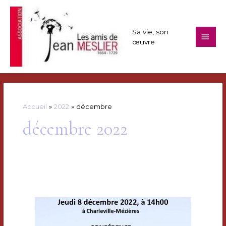
Aller
au
contenu
Sa vie, son
Men
œuvre
princ
Accueil
2022
décembre
décembre 2022