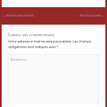
Navigation
←
Article précédent
Article suivant
→
des
articles
Laisser un commentaire
Votre adresse e-mail ne sera pas publiée.
Les champs
obligatoires sont indiqués avec
*
Écrivez
ici…