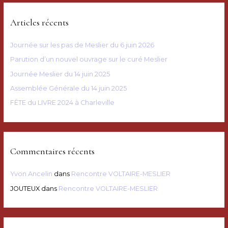
h
e
Articles récents
r
c
Journée sur les pas de Meslier du 6 juin 2026
h
Parution d’un nouvel ouvrage sur le curé Meslier
e
Journée Meslier du 14 juin 2025
r
Assemblée Générale du 14 juin 2025
FÊTE du LIVRE 2024 à Charleville
:
Commentaires récents
Yvon Ancelin
dans
Rencontre VOLTAIRE-MESLIER
JOUTEUX
dans
Rencontre VOLTAIRE-MESLIER