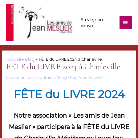
Aller
au
contenu
Sa vie, son
Men
œuvre
princ
Accueil
Blog
FÊTE du LIVRE 2024 à Charleville
FÊTE du LIVRE 2024 à Charleville
Laisser un commentaire
/
Blog
/ Par
Yvon Ancelin
FÊTE du LIVRE 2024
Notre association « Les amis de Jean
Meslier » participera à la FÊTE du LIVRE